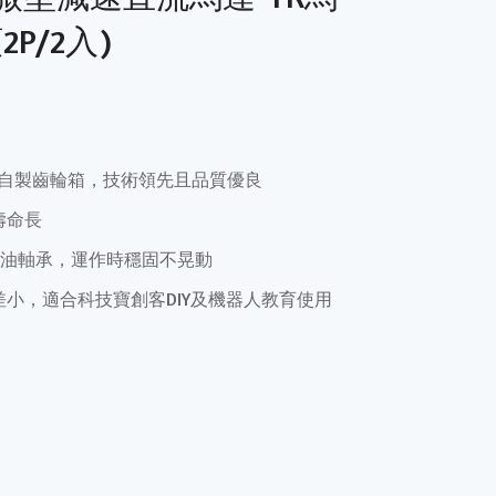
P/2入)
儀自製齒輪箱，技術領先且品質優良
壽命長
含油軸承，運作時穩固不晃動
速誤差小，適合科技寶創客DIY及機器人教育使用