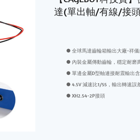
達(單出軸/有線/接頭2
全球馬達齒輪箱輸出大廠-祥
內裝金屬傳動齒輪，穩定耐磨
單邊金屬D型軸連接耐震輸出
4.5V 減速比1/55，輸出轉
XH2.54-2P接頭