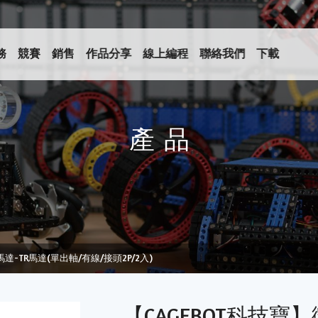
務
競賽
銷售
作品分享
線上編程
聯絡我們
下載
產品
達-TR馬達(單出軸/有線/接頭2P/2入)
【CAGEBOT科技寶